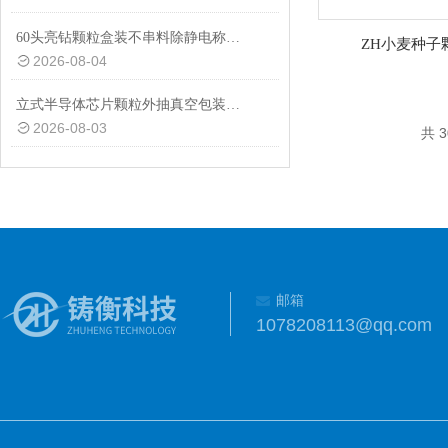
60头亮钻颗粒盒装不串料除静电称重分装机非标定制
ZH小麦种子
2026-08-04
立式半导体芯片颗粒外抽真空包装机厂家
2026-08-03
共 
邮箱
1078208113@qq.com