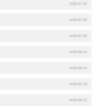
2026-07-31
2026-07-25
2026-07-04
2026-06-16
2026-06-04
2026-05-16
2026-04-27