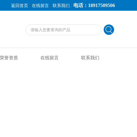
电话：18917509506
|
|
|
返回首页
在线留言
联系我们
荣誉资质
在线留言
联系我们