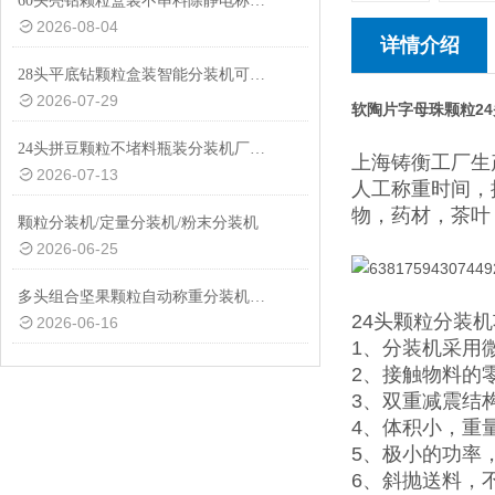
60头亮钻颗粒盒装不串料除静电称重分装机非标定制
2026-08-04
详情介绍
28头平底钻颗粒盒装智能分装机可替换瓶装模具
2026-07-29
软陶片字母珠颗粒2
24头拼豆颗粒不堵料瓶装分装机厂家热推
上海铸衡工厂生
2026-07-13
人工称重时间，
物，药材，茶叶
颗粒分装机/定量分装机/粉末分装机
2026-06-25
多头组合坚果颗粒自动称重分装机厂家定制
24头颗粒分装
2026-06-16
1、分装机采用
2、接触物料的
3、双重减震结
4、体积小，重
5、极小的功率
6、斜抛送料，