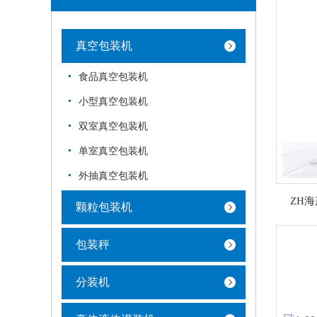
真空包装机
食品真空包装机
小型真空包装机
双室真空包装机
单室真空包装机
外抽真空包装机
ZH
颗粒包装机
包装秤
分装机