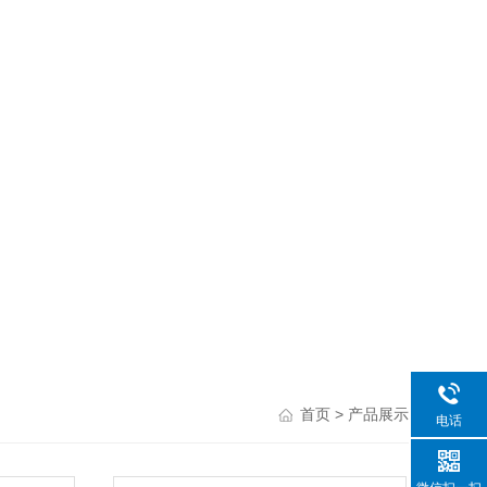
> 产品展示
首页
电话