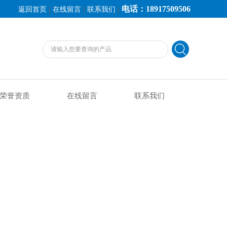
电话：18917509506
|
|
|
返回首页
在线留言
联系我们
荣誉资质
在线留言
联系我们