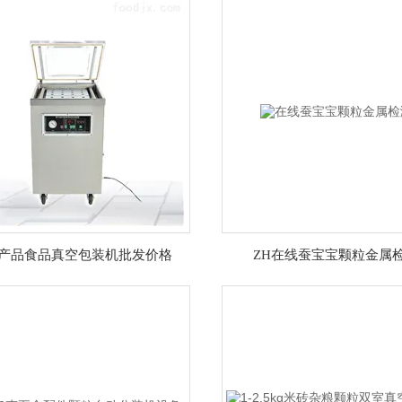
海产品食品真空包装机批发价格
ZH在线蚕宝宝颗粒金属