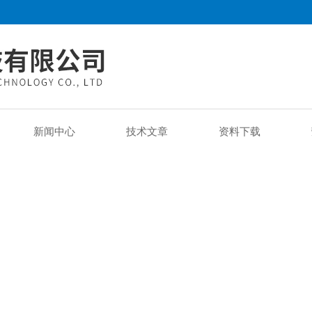
新闻中心
技术文章
资料下载