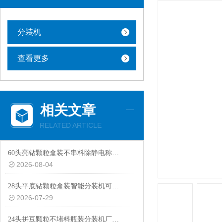
分装机
查看更多
相关文章
RELATED ARTICLE
60头亮钻颗粒盒装不串料除静电称重分装机非标定制
2026-08-04
28头平底钻颗粒盒装智能分装机可替换瓶装模具
2026-07-29
24头拼豆颗粒不堵料瓶装分装机厂家热推