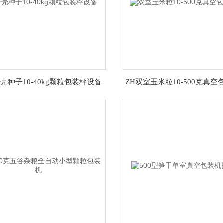
壳种子10-40kg颗粒包装秤设备
ZH双室玉米粒10-500克真