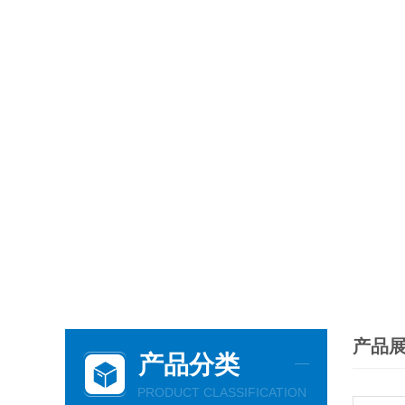
产品
产品分类
PRODUCT CLASSIFICATION