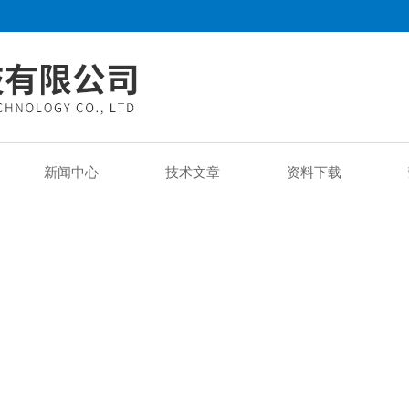
新闻中心
技术文章
资料下载