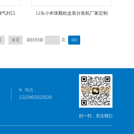
抽气封口
12头小米珠颗粒盒装分装机厂家定制
跳转到第
页
页
末页
电话
13296052809
扫一扫，关注我们