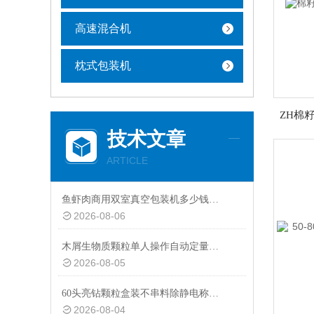
高速混合机
枕式包装机
ZH棉籽
技术文章
ARTICLE
鱼虾肉商用双室真空包装机多少钱一台
2026-08-06
木屑生物质颗粒单人操作自动定量包装秤厂家定制
2026-08-05
60头亮钻颗粒盒装不串料除静电称重分装机非标定制
2026-08-04