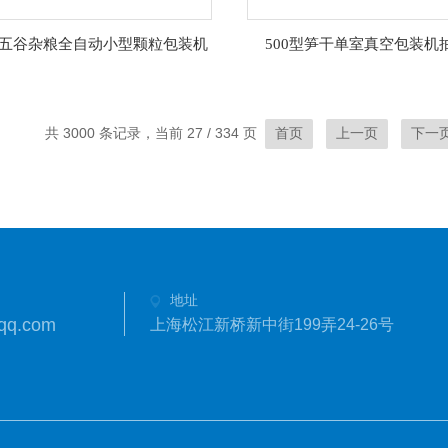
0克五谷杂粮全自动小型颗粒包装机
500型笋干单室真空包装机
共 3000 条记录，当前 27 / 334 页
首页
上一页
下一
地址
qq.com
上海松江新桥新中街199弄24-26号