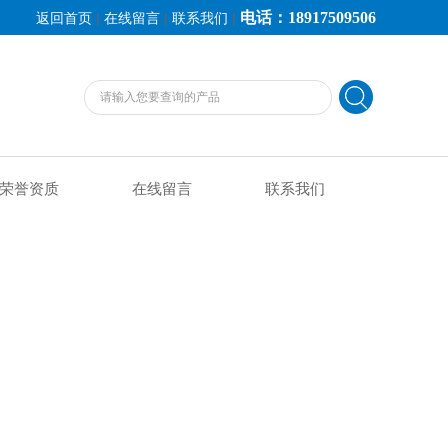
电话：18917509506
|
|
|
返回首页
在线留言
联系我们
荣誉资质
在线留言
联系我们