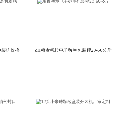
空包装机价格
ZH粮食颗粒电子称重包装秤20-50公斤