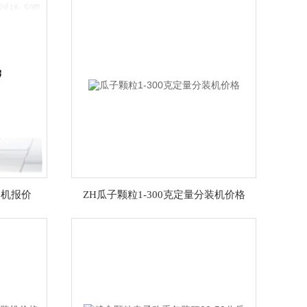
装机报价
ZH瓜子颗粒1-300克定量分装机价格