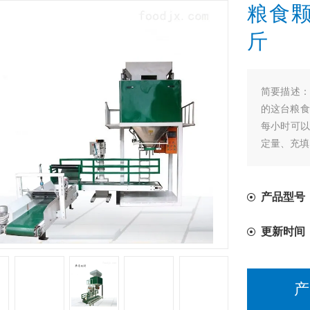
粮食颗
斤
简要描述
的这台粮食
每小时可以
定量、充填
产品型号
更新时间
产