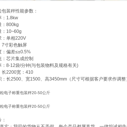
粒包装秤性能参数：
：1.8kw
：800kg
：10~60g
：单相220V
：7寸彩色触屏
：偏差≤±0.5%
统：芯片集成控制
：8-12袋/分钟(与包装物料及规格有关)
长2200宽：410
：长2500、宽1500、高3450mm（尺寸可根据客户要求作调整
务：
够真实：我司的货物从不弄假，每个产品都属真货，一律坦诚相