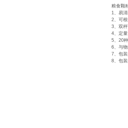
粮食颗
1、易
2、可
3、双
4、定
5、2
6、与
7、包
8、包