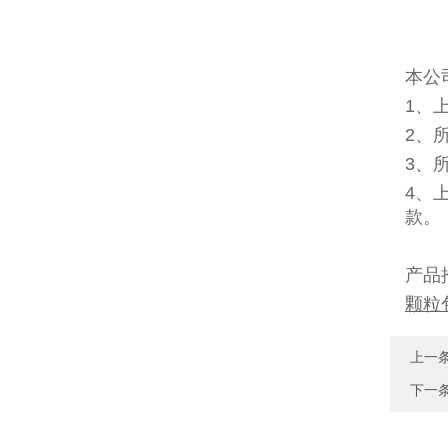
本公
1、
2、
3、
4、
款。
产品
颗粒
上一
下一