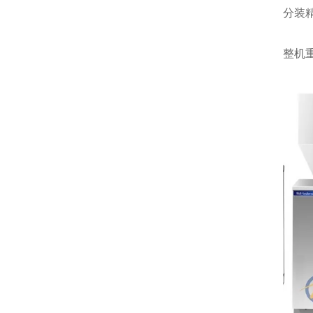
分装精
整机重