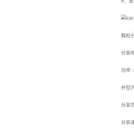
6、
颗粒
分装电
功率：
外型尺
分装范
分装速