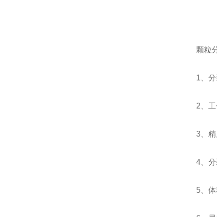
颗粒
1、
2、
3、
4、
5、