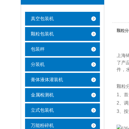
真空包装机
颗粒分
颗粒包装机
包装秤
上海
了产
分装机
件，
膏体液体灌装机
颗粒
1、
金属检测机
2、
立式包装机
3、
万能粉碎机