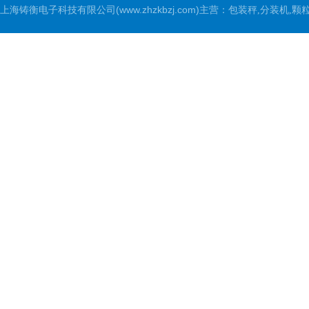
上海铸衡电子科技有限公司(www.zhzkbzj.com)主营：
包装秤,分装机,颗