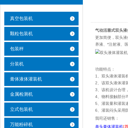
真空包装机
气动活塞式
双头液
颗粒包装机
更加简便，双头液
养液、*注射液、
包装秤
分装机
功能特点：
1、双头液体灌装
膏体液体灌装机
2、该双头液体灌
3、该机设计合理，
金属检测机
4、物料接触部分均
5、灌装量和灌装
立式包装机
6、灌装闷头采用
我司还销售：
万能粉碎机
单头膏体灌装机
[荐