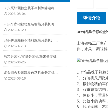
60头亮钻颗粒盒装不串料除静电称重分装机非标定制
2026-08-04
详情介绍
28头平底钻颗粒盒装智能分装机可替换瓶装模具
2026-07-29
DIY饰品珠子颗粒盒
24头拼豆颗粒不堵料瓶装分装机厂家热推
上海铸衡工厂生产
2026-07-13
件，水果，调味料
颗粒分装机/定量分装机/粉末分装机
2026-06-25
DIY饰品珠子颗
多头组合坚果颗粒自动称重分装机厂家定制
1、分装机采用微
2026-06-16
2、接触物料的零
3、双重减震结构
4、体积小，重量
5、比较小的功率
6、斜抛送料，不