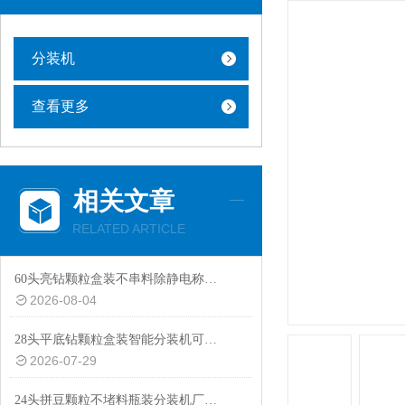
分装机
查看更多
相关文章
RELATED ARTICLE
60头亮钻颗粒盒装不串料除静电称重分装机非标定制
2026-08-04
28头平底钻颗粒盒装智能分装机可替换瓶装模具
2026-07-29
24头拼豆颗粒不堵料瓶装分装机厂家热推