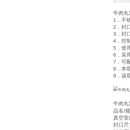
牛肉丸
1．不
2．封
3．封
4．控
5．使
6．采
7．可
8．本
9．该
牛肉丸
品名/规格
真空室内
封口尺