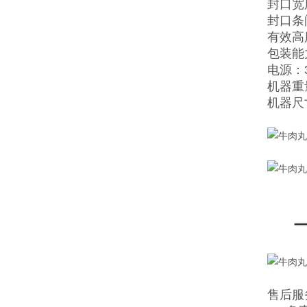
封口宽度
封口条
有效高
包装能
电源：3
机器重量
机器尺寸
售后服