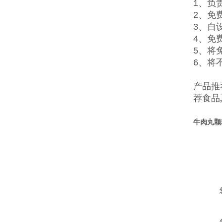
1、负
2、免
3、自
4、免
5、将
6、将
产品推
荐
食品
牛肉丸颗