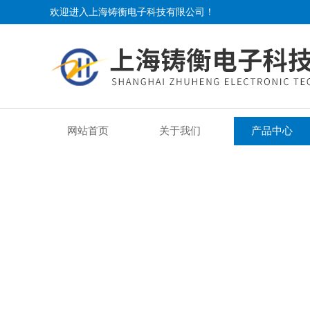
欢迎进入上海铸衡电子科技有限公司！
网站首页
关于我们
产品中心