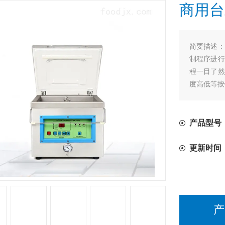
商用台
简要描述：
制程序进行
程一目了然
度高低等按
产品型号
更新时间
产