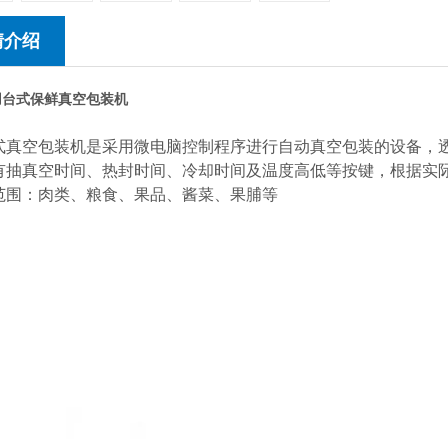
情介绍
用台式保鲜真空包装机
空包装机是采用微电脑控制程序进行自动真空包装的设备，透
有抽真空时间、热封时间、冷却时间及温度高低等按键，根据实
范围：肉类、粮食、果品、酱菜、果脯等