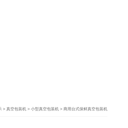
>
>
> 商用台式保鲜真空包装机
示
真空包装机
小型真空包装机