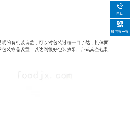
电话
微信扫一扫
明的有机玻璃盖，可以对包装过程一目了然，机体面
际包装物品设置，以达到很好包装效果。台式真空包装