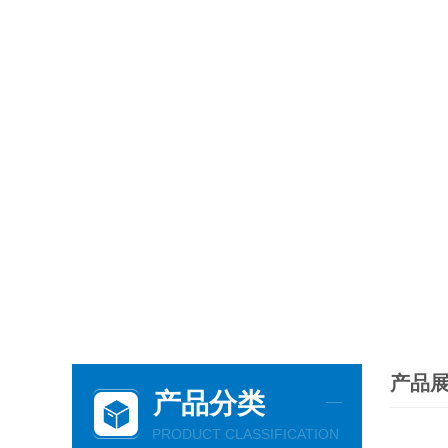
产品
产品分类
PRODUCT CLASSIFICATION