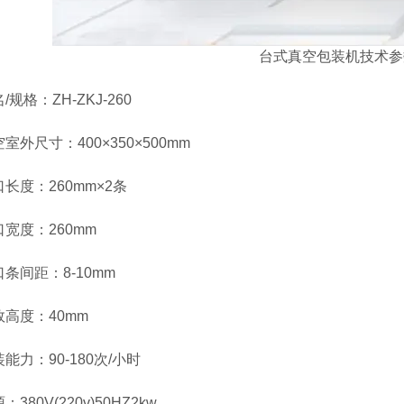
台式真空包装机技术参
格：ZH-ZKJ-260
尺寸：400×350×500mm
度：260mm×2条
度：260mm
间距：8-10mm
度：40mm
：90-180次/小时
0V(220v)50HZ2kw