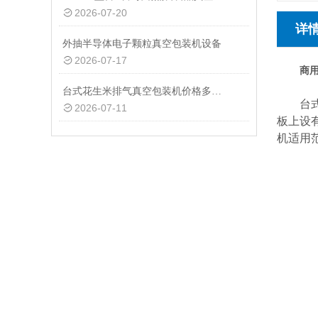
2026-07-20
详
外抽半导体电子颗粒真空包装机设备
2026-07-17
商
台式花生米排气真空包装机价格多少钱
台式真
2026-07-11
板上设
机适用