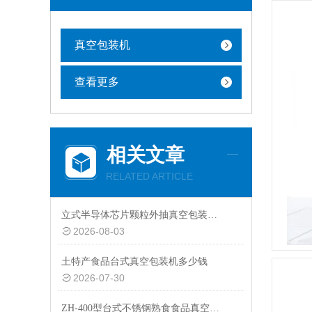
真空包装机
查看更多
相关文章
RELATED ARTICLE
立式半导体芯片颗粒外抽真空包装机厂家
2026-08-03
土特产食品台式真空包装机多少钱
2026-07-30
ZH-400型台式不锈钢熟食食品真空包装机设备