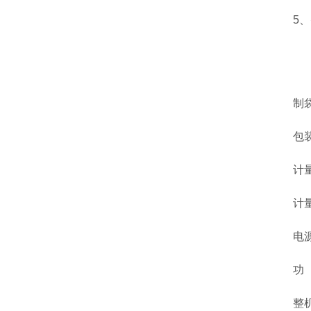
5、智
制袋尺寸
包装速度 
计量范围
计量准确
电源电压
功 率: 
整机重量