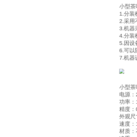
小型茶
1.分
2.采
3.机
4.分
5.因
6.可
7.机
小型茶
电源：2
功率：
精度：0
外观尺寸
速度：1
材质：