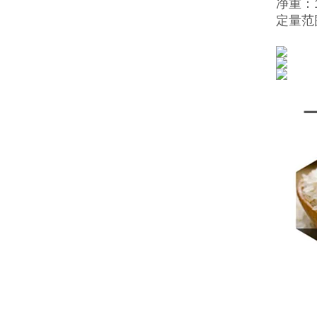
净重：1
定量范