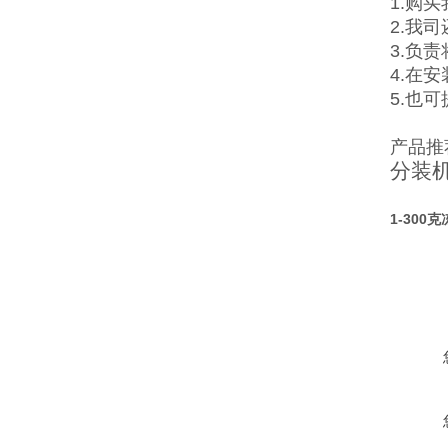
1.购
2.我
3.负
4.在
5.也
产品推
分装
1-30