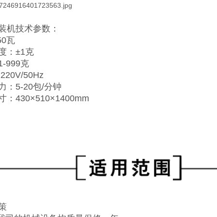
装机
技术参数：
50瓦
度：±1克
-999克
20V/50Hz
：5-20包/分钟
：430×510×1400mm
策