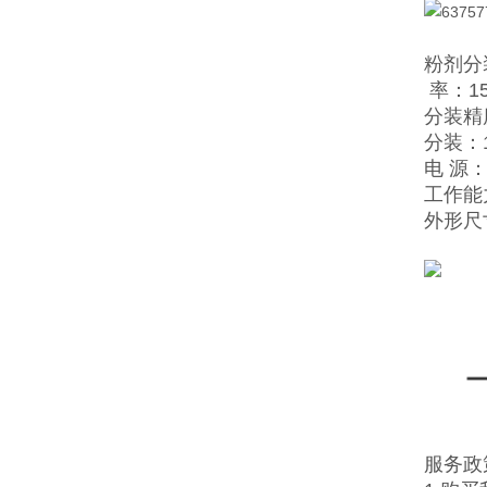
粉剂分
率：1
分装精
分装：1
电 源：2
工作能力
外形尺寸
服务政