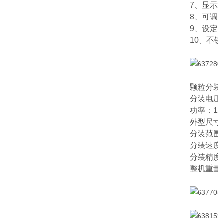
7、显
8、可
9、设
10、
颗粒分
分装电压
功率：1
外型尺寸
分装范围
分装速度
分装精度
整机重量