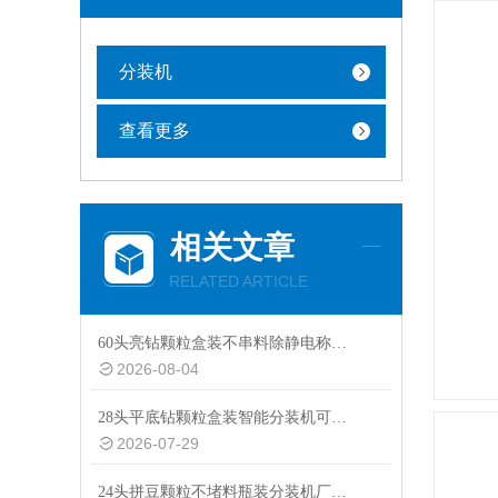
分装机
查看更多
相关文章
RELATED ARTICLE
60头亮钻颗粒盒装不串料除静电称重分装机非标定制
2026-08-04
28头平底钻颗粒盒装智能分装机可替换瓶装模具
2026-07-29
24头拼豆颗粒不堵料瓶装分装机厂家热推