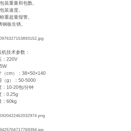
示包装重量和包数。
调包装速度。
定称重超量报警。
不锈钢板生锈。
装机
技术参数：
：220V
5W
（cm）：38×50×140
（g）：50-5000
：10-20包/分钟
：0.25g
：60kg