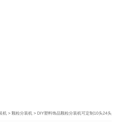
>
> DIY塑料饰品颗粒分装机可定制10头24头
装机
颗粒分装机