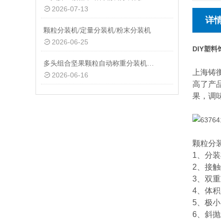
2026-07-13
详
颗粒分装机/定量分装机/粉末分装机
2026-06-25
DIY塑
多头组合坚果颗粒自动称重分装机厂家定制
上海铸
2026-06-16
高了产
果，调
颗粒分
1、分
2、接
3、双
4、体
5、极
6、斜