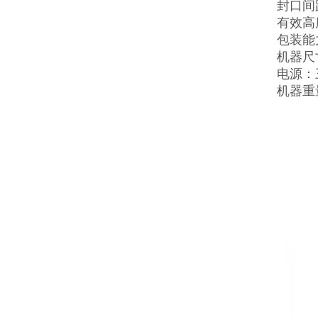
封口间
有效高
包装能力
机器尺寸
电源：三
机器重量