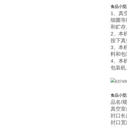
食品小型
1、真
细菌等
和贮存
2、本
按下真
3、本
料和包
4、本
包装机
食品小型
品名/规
真空室外
封口长
封口宽度