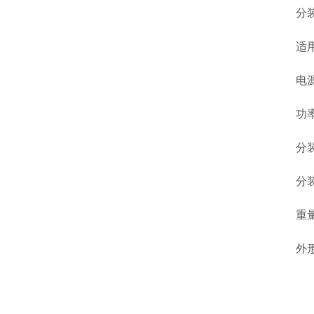
分装速
适用范
电源：2
功率：
分装重
分装精
重量：
外形尺寸