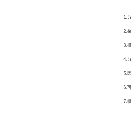
1.分
2.采
3.机
4.分
5.因
6.可
7.机