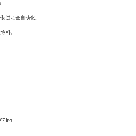
:
分装过程全自动化。
染物料。
：