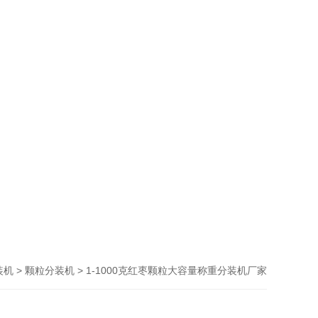
>
> 1-1000克红枣颗粒大容量称重分装机厂家
装机
颗粒分装机