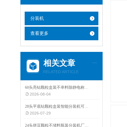
分装机
查看更多
相关文章
RELATED ARTICLE
60头亮钻颗粒盒装不串料除静电称重分装机非标定制
2026-08-04
28头平底钻颗粒盒装智能分装机可替换瓶装模具
2026-07-29
24头拼豆颗粒不堵料瓶装分装机厂家热推