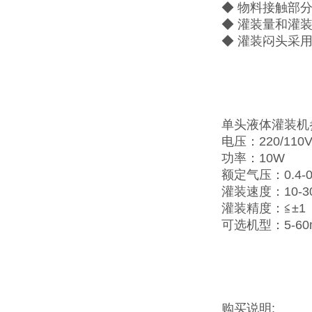
◆ 物料接触部分
◆ 灌装量和灌
◆ 灌装闷头采
单头液体灌装机
电压：220/110V
功率：10W
额定气压：0.4-0
灌装速度：10-3
灌装精度：≦±1
可选机型：5-60ml1
购买说明: