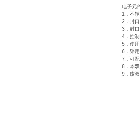
电子元
1．不
2．封
3．封口
4．控
5．使
6．采
7．可
8．本
9．该