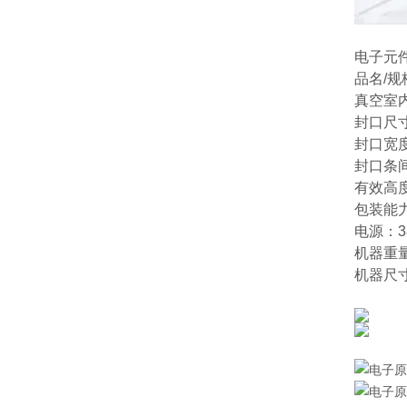
电子元
品名/规格
真空室内
封口尺寸
封口宽度
封口条间
有效高度
包装能力
电源：38
机器重量
机器尺寸：