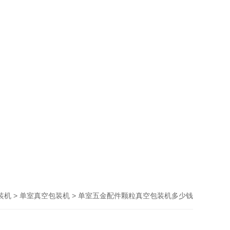
>
> 单室五金配件颗粒真空包装机多少钱
装机
单室真空包装机