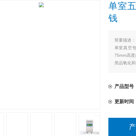
单室
钱
简要描述：
单室真空
75mm高
类品氧化和
产品型号
更新时间
产