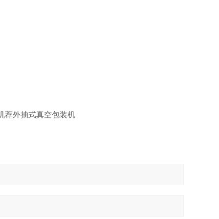
机
荐
外抽式真空包装机