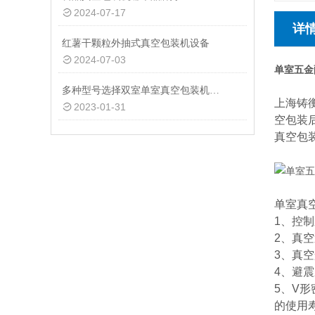
2024-07-17
详
红薯干颗粒外抽式真空包装机设备
2024-07-03
单室五金
多种型号选择双室单室真空包装机供应商
上海铸
2023-01-31
空包装
真空包
单室真
1、控
2、真
3、真
4、避
5、V
的使用