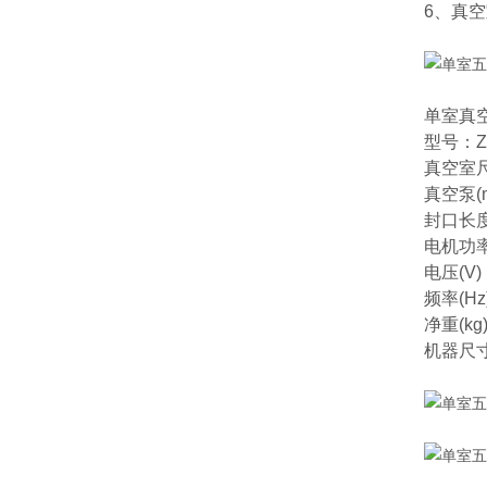
6、真
单室真
型号：ZH
真空室尺寸
真空泵(m
封口长度
电机功率(
电压(V)
频率(Hz
净重(kg
机器尺寸(