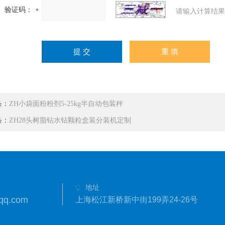
验证码：
请输入计算结果
条：
ZH小袋面粉粉剂5-25kg半自动包装秤
条：
ZH28头树脂钻水钻颗粒盒装分装机定制
地址
qq.com
上海松江新桥新中街199弄24-26号