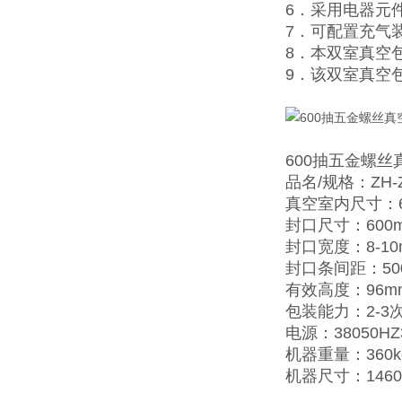
6．采用电器元
7．可配置充气
8．本双室真空
9．该双室真空
600抽五金螺
品名/规格：ZH-ZK
真空室内尺寸：60
封口尺寸：600
封口宽度：8-10
封口条间距：50
有效高度：96m
包装能力：2-3
电源：38050HZ
机器重量：360k
机器尺寸：1460×