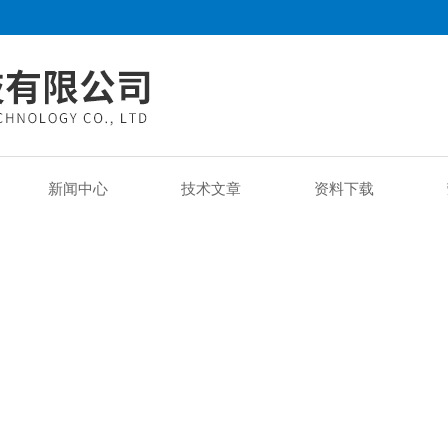
新闻中心
技术文章
资料下载