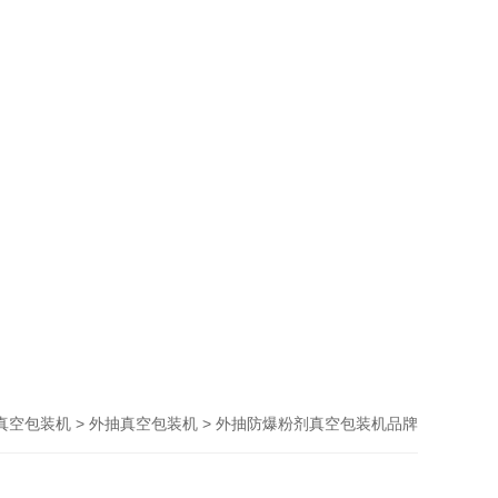
>
> 外抽防爆粉剂真空包装机品牌
真空包装机
外抽真空包装机