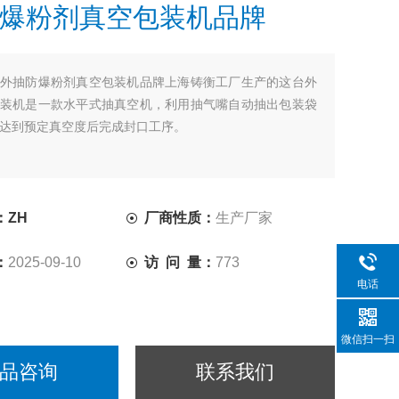
爆粉剂真空包装机品牌
外抽防爆粉剂真空包装机品牌上海铸衡工厂生产的这台外
装机是一款水平式抽真空机，利用抽气嘴自动抽出包装袋
达到预定真空度后完成封口工序。
：ZH
厂商性质：
生产厂家
：
2025-09-10
访 问 量：
773
电话
微信扫一扫
品咨询
联系我们