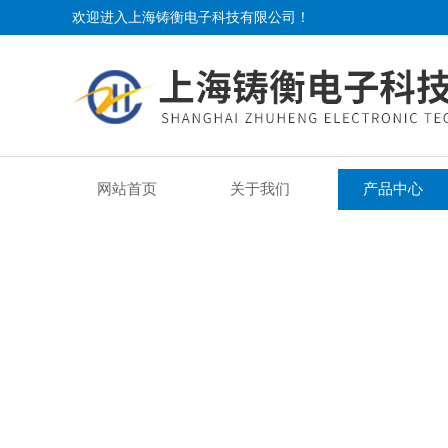
欢迎进入上海铸衡电子科技有限公司！
网站首页
关于我们
产品中心