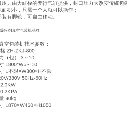
口压力由大缸径的变行气缸提供，封口压力大改变传统包
地面积小，只需一个人就可以操作；
部装有脚轮，可自由移动。
真空包装机技术参数：
 ZH-ZKJ-800
力（包） 3～10
 L800*W5～10
 L不限×W800×H不限
0V/380V 50Hz-60Hz
2.0KW
0.2KPa
 90kg
 L870×W460×H1050