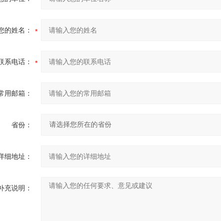
您的姓名：
联系电话：
常用邮箱：
省份：
详细地址：
补充说明：