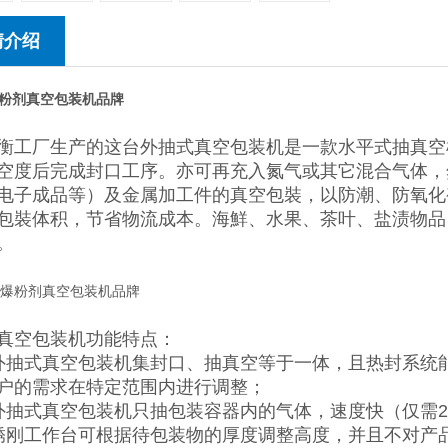
情介绍
粉剂真空包装机品牌
衡工厂生产的这台外抽式真空包装机是一款水平式抽真空
空度后完成封口工序。亦可再充入氮气或其它混合气体，
电子成品等）及金属加工件的真空包裝，以防潮、防氧化
包裝体积，节省物流成本。海鮮、水果、茶叶、盐渍物品
。
真空包装机功能特点：
外抽式真空包装机集封口、抽真空等于一体，且热封系统
户的需求在特定范围内进行调整；
外抽式真空包装机只抽包装容器内的气体，速度快（仅需2
锈刚工作台可根据待包装物的厚度调整高度，并且不对产