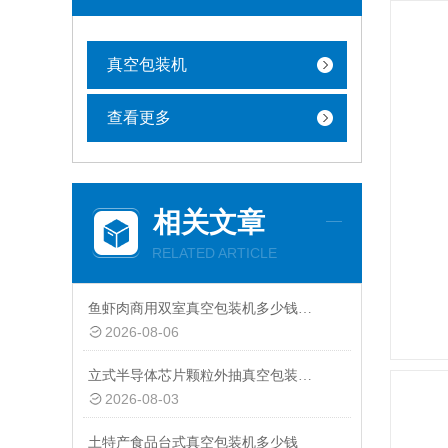
真空包装机
查看更多
相关文章
RELATED ARTICLE
鱼虾肉商用双室真空包装机多少钱一台
2026-08-06
立式半导体芯片颗粒外抽真空包装机厂家
2026-08-03
土特产食品台式真空包装机多少钱