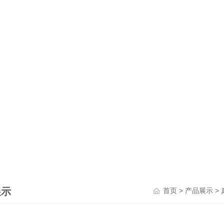
展示
>
>
首页
产品展示