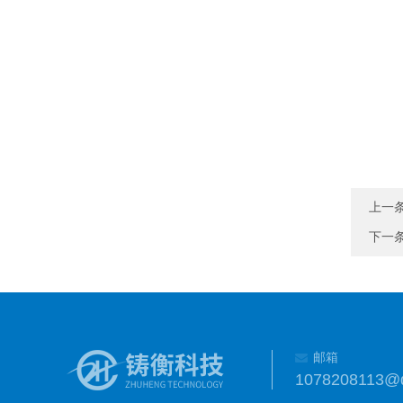
上一
下一
邮箱
1078208113@