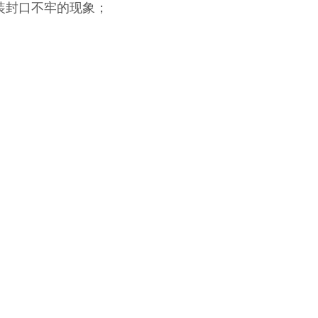
装封口不牢的现象；