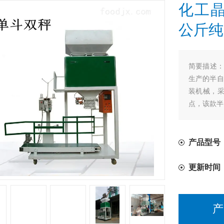
化工晶
公斤纯
简要描述
生产的半自
装机械，采
点，该款半
产品型号
更新时间
产