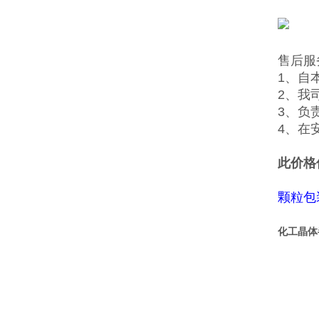
售后服
1、自
2、我
3、负
4、在
此价格
颗粒包
化工晶体