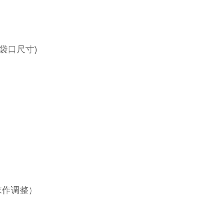
、袋口尺寸)
求作调整）