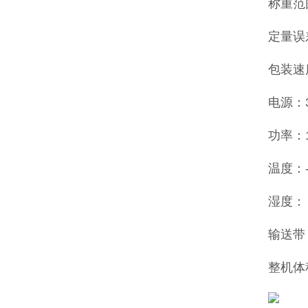
称重范围
定量误差
包装速度
电源：38
功率：1
温度：-
湿度：
输送带：
整机体