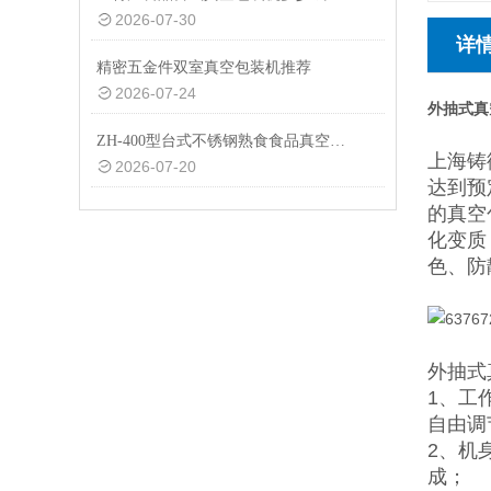
2026-07-30
详
精密五金件双室真空包装机推荐
2026-07-24
外抽式真
ZH-400型台式不锈钢熟食食品真空包装机设备
上海铸
2026-07-20
达到预
的真空
化变质
色、防
外抽式
1、工
自由调
2、机
成；