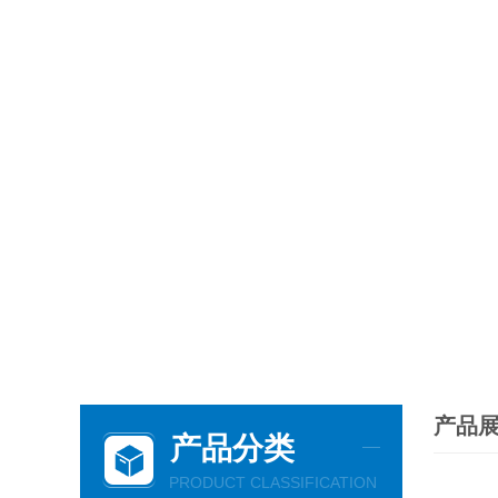
产品
产品分类
PRODUCT CLASSIFICATION