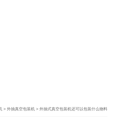
>
> 外抽式真空包装机还可以包装什么物料
机
外抽真空包装机