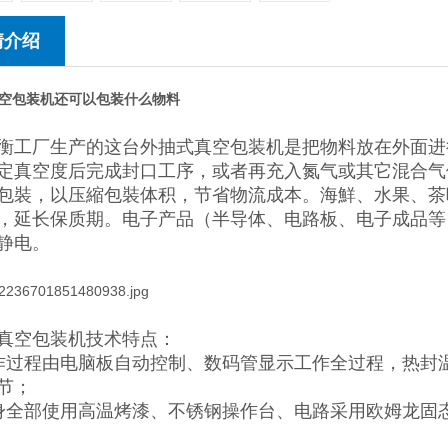
情介绍
空包装机还可以包装什么物料
衡工厂生产的这台外抽式真空包装机是把物料放在外面进
定真空度后完成封口工序，或者再充入氮气或其它混合气
包裝，以压縮包裝体积，节省物流成本。海鮮、水果、茶
，延长保质期。电子产品（半导体、电路板、电子成品等
静电。
真空包装机技术特点：
作过程由电脑板自动控制、数码管显示工作全过程，热封
节；
身全部使用高温烤漆、不锈钢操作台、电路采用欧姆龙固