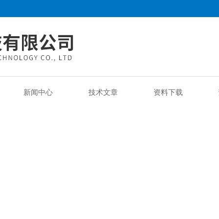
新闻中心
技术文章
资料下载