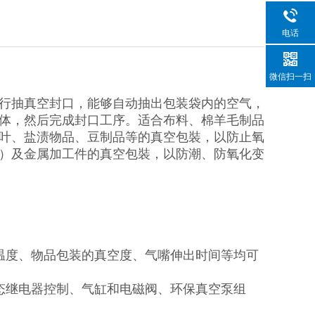
电话
微信扫一扫
行抽真空封口，能够自动抽出包装袋内的空气，
体，然后完成封口工序。适合布料、棉羊毛制品
叶、盐渍物品、豆制品等的真空包裝，以防止氧
）及金属加工件的真空包裝，以防潮、防氧化变
温度、物品包装的真空度、气嘴伸出时间等均可
态继电器控制、气缸和电磁阀、环保真空泵组