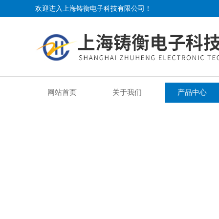
欢迎进入上海铸衡电子科技有限公司！
网站首页
关于我们
产品中心