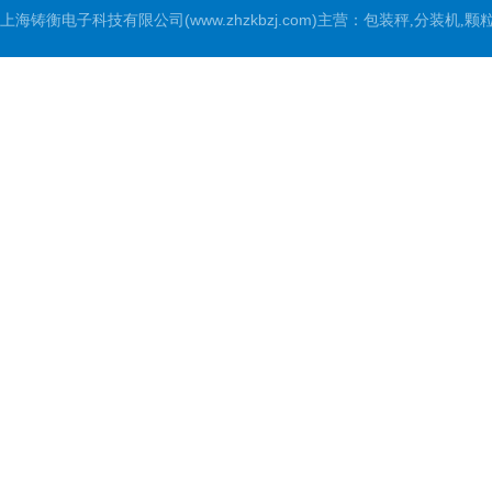
上海铸衡电子科技有限公司(www.zhzkbzj.com)主营：
包装秤,分装机,颗