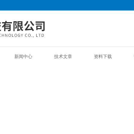
新闻中心
技术文章
资料下载