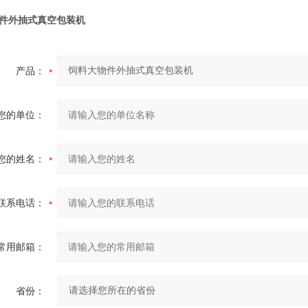
件外抽式真空包装机
产品：
您的单位：
您的姓名：
联系电话：
常用邮箱：
省份：