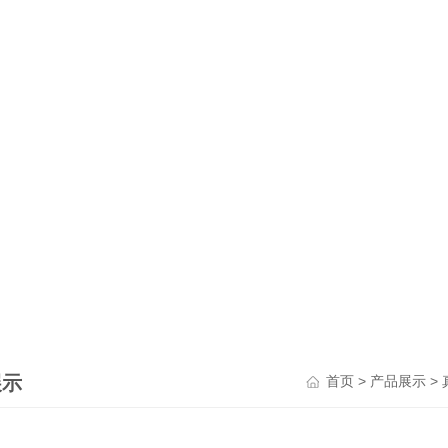
展示
>
>
首页
产品展示