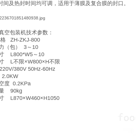
气时间及热封时间均可调，适用于薄膜及复合膜的封口。
真空包装机技术参数：
格 ZH-ZKJ-800
力（包） 3～10
 L800*W5～10
寸 L不限×W800×H不限
0V/380V 50Hz-60Hz
2.0KW
度 0.2KPa
量 90kg
 L870×W460×H1050