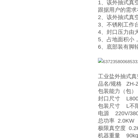
1、该外抽式真
跟据用户的需求
2、该外抽式真
3、不锈刚工作
4、封口压力由
5、占地面积小
6、底部装有脚
工业盐外抽式真
品名/规格 ZH-Z
包装能力（包） 
封口尺寸 L800
包装尺寸 L不限
电源 220V/380
总功率 2.0KW
极限真空度 0.2
机器重量 90k