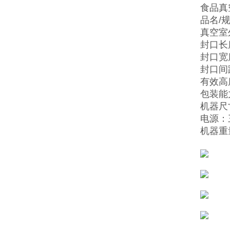
食品真
品名/规
真空室外
封口长
封口宽度
封口间
有效高
包装能力
机器尺寸
电源：三
机器重量