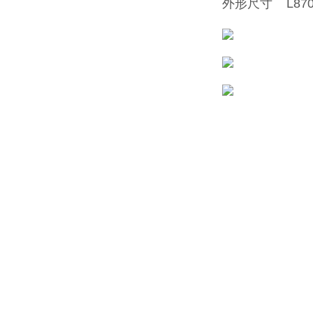
外形尺寸 L870×