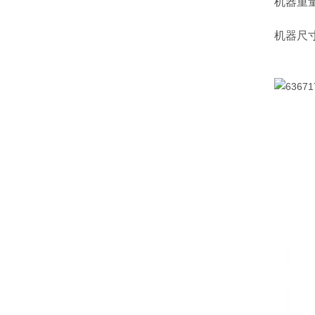
机器重量
机器尺寸：