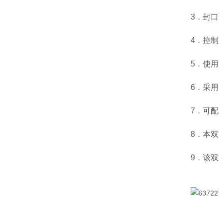
3．封口
4．控
5．使
6．采
7．可
8．本
9．该