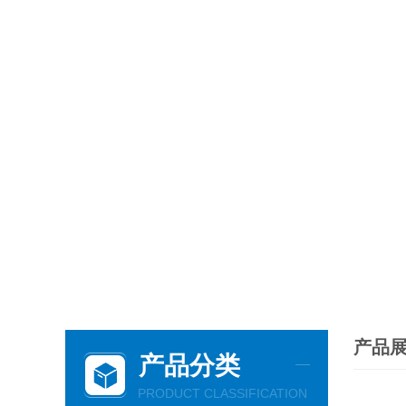
产品
产品分类
PRODUCT CLASSIFICATION