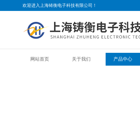
欢迎进入上海铸衡电子科技有限公司！
网站首页
关于我们
产品中心