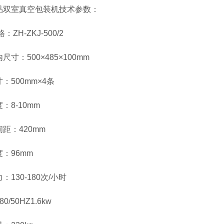
品双室真空包装机技术参数：
：ZH-ZKJ-500/2
尺寸：500×485×100mm
：500mm×4条
：8-10mm
距：420mm
：96mm
：130-180次/小时
0/50HZ1.6kw