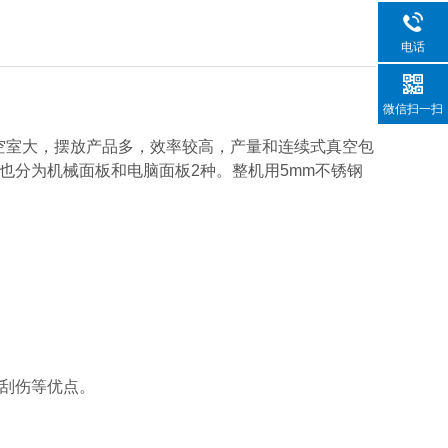
电话
微信扫一扫
空室大，摆放产品多，效率较高，产量和连续式真空包
也分为机械面板和电脑面板2种。整机用5mm不锈钢
耐刮伤等优点。