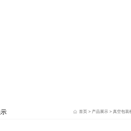
展示
>
>
首页
产品展示
真空包装