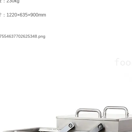
：230kg
1220×635×900mm