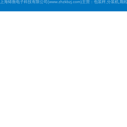
上海铸衡电子科技有限公司(www.zhzkbzj.com)主营：
包装秤,分装机,颗