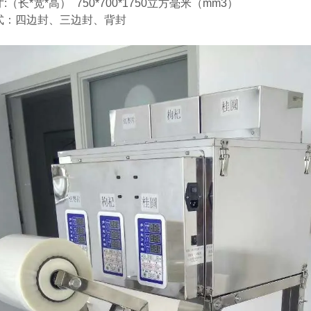
:（长*宽*高） 750*700*1750立方毫米（mm3）
式：四边封、三边封、背封