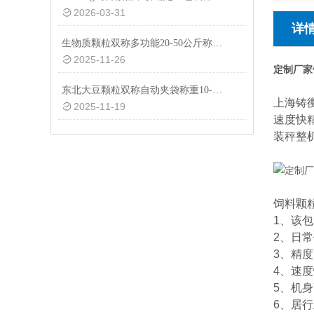
2026-03-31
详
生物质颗粒双称多功能20-50公斤称重包装秤设备
2025-11-26
定制厂家
东北大豆颗粒双称自动夹袋称重10-50公斤包装秤厂家
上海铸
2025-11-19
速度快
装秤整
饲料颗
1、该
2、日
3、精度
4、速度
5、机
6、居