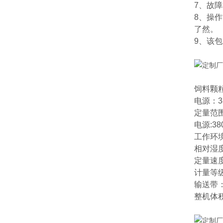
7、故
8、操
了然。
9、该
饲料颗
电源：38
定量范围:
电源:38
工作环境
相对湿度
定量速度:
计量等级
输送带：
整机体积