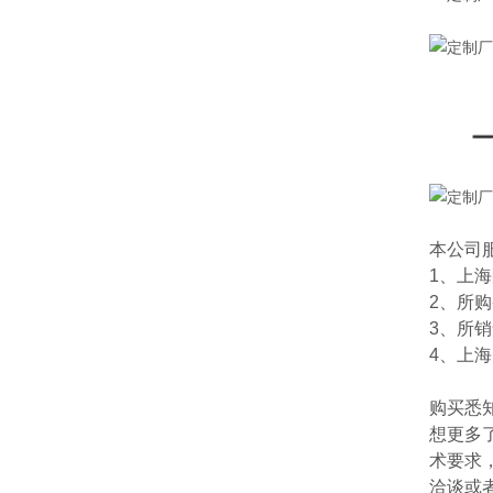
本公司
1、上
2、所
3、所
4、上
购买悉
想更多
术要求
洽谈或