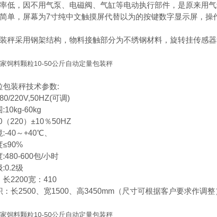
障率低，因不用气泵、电磁阀、气缸等电动执行部件，是原来用气
作简单，屏幕为7寸纯中文触摸屏代替以为的按键数字显示屏，操
包装秤采用钢架结构，物料接触部分为不绣钢材料，旋转挂传感
粒包装秤技术参数:
0/220V,50HZ(可调)
10kg-60kg
0（220）±10％50HZ
:-40～+40℃、
≤90%
480-600包/小时
:0.2级
长2200宽：410
：长2500、宽1500、高3450mm（尺寸可根据客户要求作调整