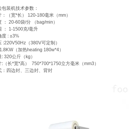
粒包装机技术参数：
：（宽*长） 120-180毫米（mm）
： 20-60袋/分 （bag/min）
： 1-1500克/毫升
 : ±3%
:220V50Hz（380V可定制）
1.8KW（加热heating 180w*4）
: 320公斤（kg）
:（长*宽*高） 750*700*1750立方毫米（mm3）
式：四边封、三边封、背封