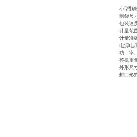
小型颗
制袋尺寸
包装速度 
计量范围 
计量准确度
电源电压 
功 率: 
整机重量
外形尺寸
封口形