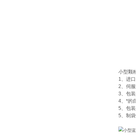
小型颗
1、进
2、伺
3、包
4、*
5、包
5、制