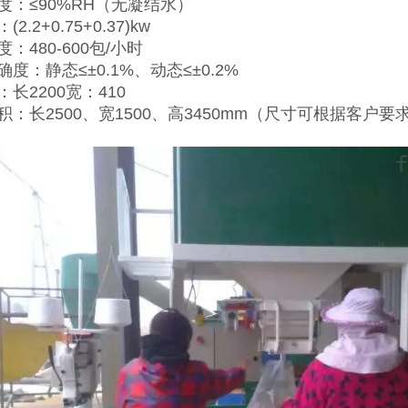
度：≤90%RH（无凝结水）
2.2+0.75+0.37)kw
：480-600包/小时
度：静态≤±0.1%、动态≤±0.2%
长2200宽：410
积：长2500、宽1500、高3450mm（尺寸可根据客户要