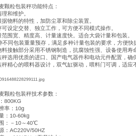
麦颗粒包装秤
功能特点：
清理和维护。
根据物料的特性，加防尘罩和除尘装置。
秤可设定交替、独立工作，可方便不同模式操作。
量范围宽、精度高、计量速度快。适合大袋计量和包装。
0种不同包装重量预存，满足多种计量包装的要求，方便快
物料接触部分采用不锈钢制造，抗腐蚀性强、设备使用寿
装秤选用优质的进口、国产电气器件和电动元件配置，确
装秤精心的喂料器设计，双气缸驱动，喂料门可调，适应
麦颗粒包装秤
技术参数：
800KG
辨率：10g
：10-60kg
围：－10～40℃
：AC220V/50HZ