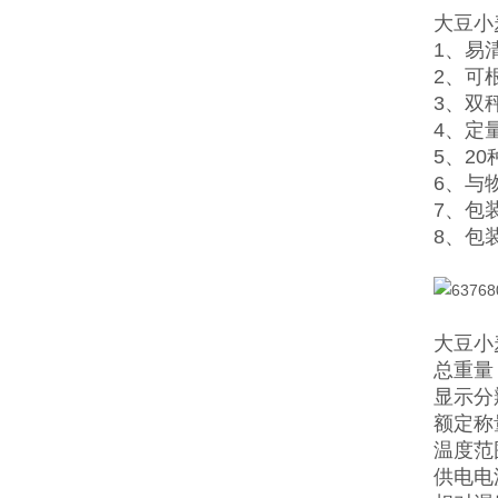
大豆小
1、易
2、可
3、双
4、定
5、2
6、与
7、包
8
、包
大豆小
总重量：
显示分
额定称量
温度范
供电电源