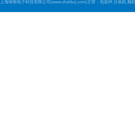
上海铸衡电子科技有限公司(www.zhzkbzj.com)主营：
包装秤,分装机,颗