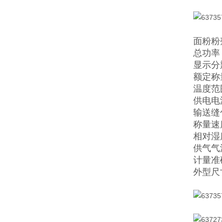
面粉粉
总功率：
显示分
额定称量
温度范
供电电源
输送缝包
称量速度
相对湿
供气气源
计量准确
外型尺寸