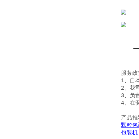
服务政
1、自
2、我
3、负
4、在
产品推
颗粒包
包装机