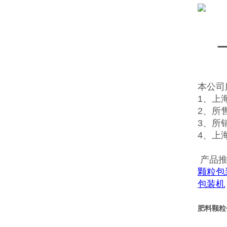
本公司
1、上
2、所
3、所
4、上
产品推
颗粒包
包装机
肥料颗粒