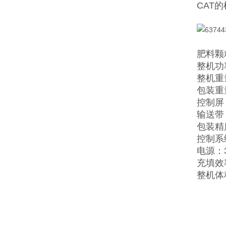
CAT
肥料颗
整机功率
整机重量
包装重量
控制屏
输送带：
包装精度
控制系
电源：38
充填效
整机体