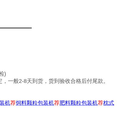
检)
，一般2-8天到货，货到验收合格后付尾款。
装机
荐
饲料颗粒包装机
荐
肥料颗粒包装机
荐
枕式