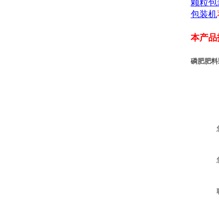
颗粒包
包装机
本产品
磷肥肥料