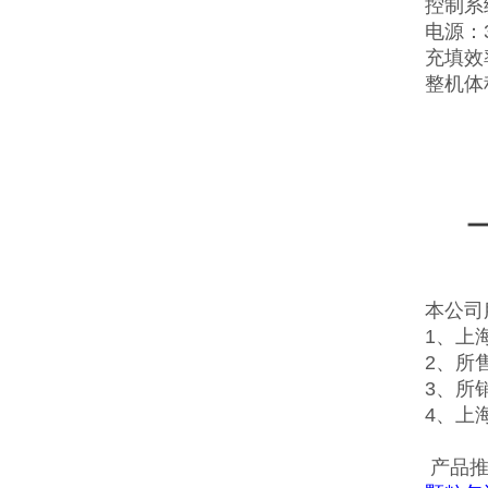
控制系
电源：38
充填效
整机体
本公司
1、上
2、所
3、所
4、上
产品推