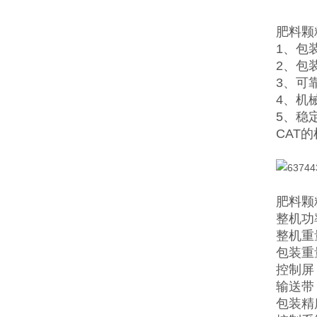
肥料颗
1、包
2、包
3、可靠
4、机
5、稳
CAT
肥料颗
整机功率
整机重量
包装重量
控制屏
输送带：
包装精度