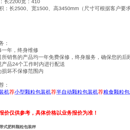
长2200宽：410
积：长2500、宽1500、高3450mm（尺寸可根据客户要
务：
修一年，终身维修
司所销售的产品均一年免费保修，终身服务，确保您的后
规产品24个工作时内进行配送
为损坏不保修范围内
荐：
装机
荐
小型颗粒包装机
荐
半自动颗粒包装机
荐
粮食颗粒包
报价仅供参考，具体价格以业务报价为准！
带式肥料颗粒包装秤