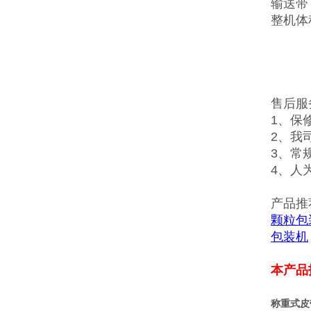
输送带：
整机体
售后服
1、保
2、我
3、常
4、人
产品推
颗粒包
包装机
本产品
称重式皮