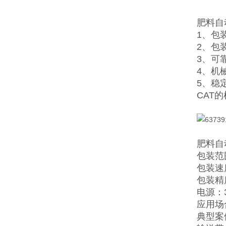
肥料自
1、包
2、包
3、可靠
4、机
5、稳
CAT
肥料自
包装范围
包装速度
包装精
电源：38
应用场
典型案