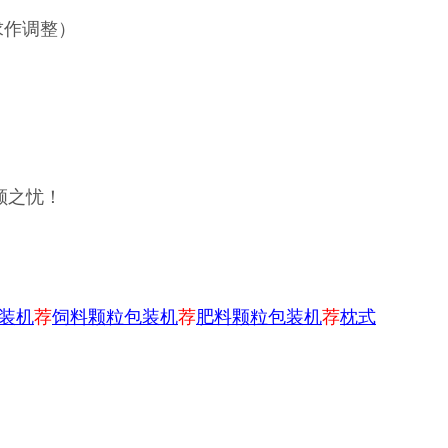
求作调整）
顾之忧！
装机
荐
饲料颗粒包装机
荐
肥料颗粒包装机
荐
枕式