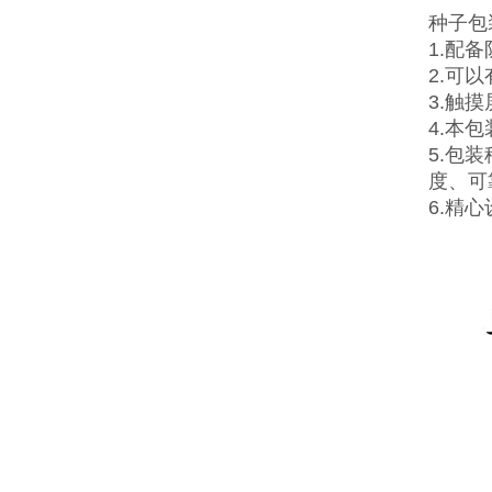
种子包
1.配
2.可
3.触
4.本
5.包
度、可
6.精