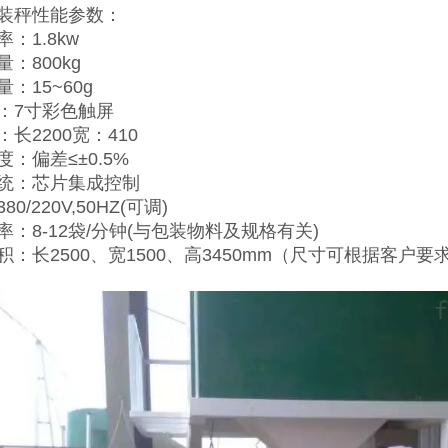
装秤性能参数：
：1.8kw
：800kg
：15~60g
：7寸彩色触屏
长2200宽：410
：偏差≤±0.5%
统：芯片集成控制
0/220V,50HZ(可调)
率：8-12袋/分钟(与包装物料及规格有关)
积：长2500、宽1500、高3450mm（尺寸可根据客户要