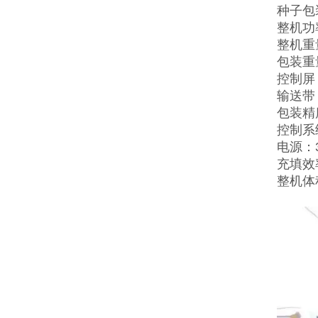
种子包
整机功率
整机重量
包装重量
控制屏
输送带：
包装精度
控制系
电源：38
充填效
整机体