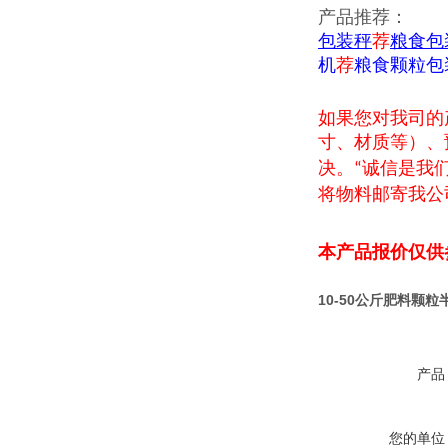
产品推荐：
包装秤
荐
粮食包
机
荐
粮食颗粒包
如果您对我司的
寸、材质等）、
决。
诚信是我
“
将物料邮寄我公
本产品报价仅供
10-50公斤肥料颗
产品
您的单位