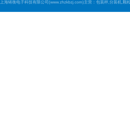
上海铸衡电子科技有限公司(www.zhzkbzj.com)主营：
包装秤,分装机,颗