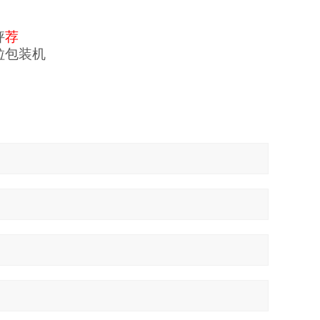
秤
荐
粒包装机