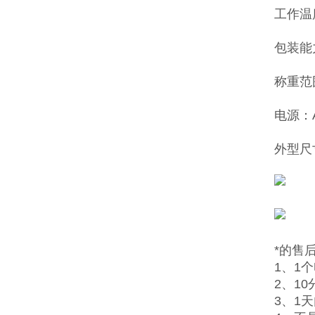
工作温度
包装能力
称重范围
电源：A
外型尺寸
*的售
1、1
2、1
3、1