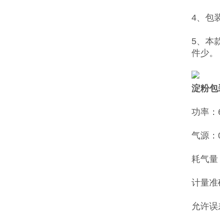
4、包
5、本
件少。
淀粉包
功率：6
气源：0.
耗气量：
计量准
允许误差