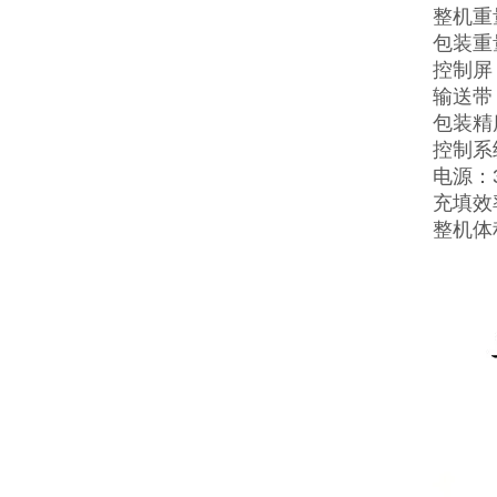
整机重量
包装重量
控制屏
输送带：
包装精度
控制系
电源：38
充填效
整机体