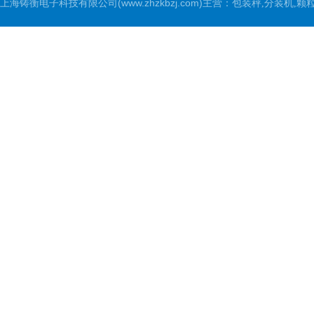
上海铸衡电子科技有限公司(www.zhzkbzj.com)主营：
包装秤,分装机,颗