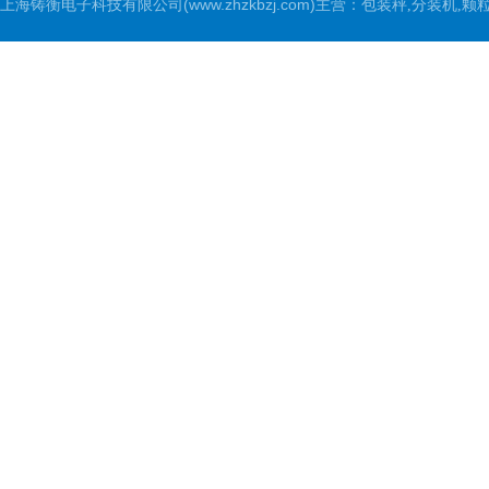
上海铸衡电子科技有限公司(www.zhzkbzj.com)主营：
包装秤,分装机,颗